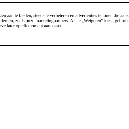
n aan te bieden, steeds te verbeteren en advertenties te tonen die aansl
erden, zoals onze marketingpartners. Als je „Weigeren“ kiest, gebruike
t deze later op elk moment aanpassen.