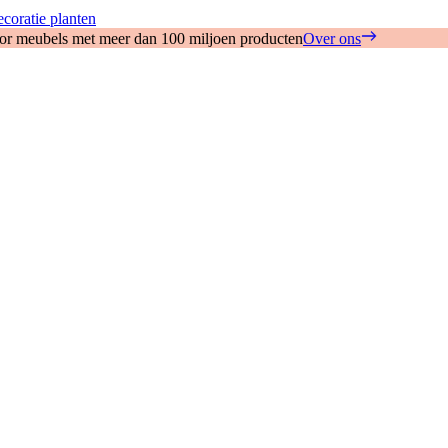
coratie planten
oor meubels met meer dan 100 miljoen producten
Over ons