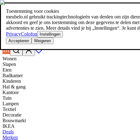
Toestemming voor cookies
Zoeken
meubelo.nl gebruikt trackingtechnologieën van derden om zijn dienste
meubel jezelf de beste prijs!
meubel jezelf de beste prijs!
akkoord en geef je ons toestemming om deze gegevens te delen met d
advertenties te zien. Meer details vind je bij „Instellingen“. Je kun
Privacy
Colofon
Instellingen
Accepteren
Weigeren
Wonen
Slapen
Eten
Badkamer
Kinderen
Hal & gang
Kantoor
Tuin
Lampen
Textiel
Decoratie
Bouwmarkt
IKEA
Deals
Merken