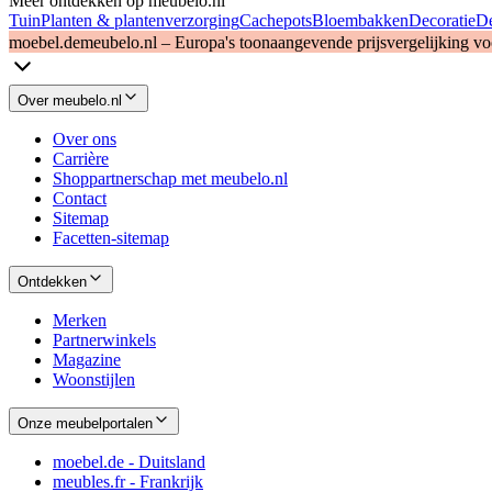
Meer ontdekken op meubelo.nl
Tuin
Planten & plantenverzorging
Cachepots
Bloembakken
Decoratie
De
moebel.de
meubelo.nl – Europa's toonaangevende prijsvergelijking v
Over meubelo.nl
Over ons
Carrière
Shoppartnerschap met meubelo.nl
Contact
Sitemap
Facetten-sitemap
Ontdekken
Merken
Partnerwinkels
Magazine
Woonstijlen
Onze meubelportalen
moebel.de - Duitsland
meubles.fr - Frankrijk