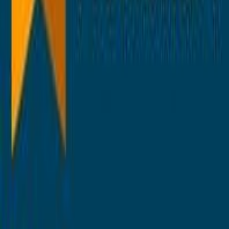
door
Profitent24
Naar de shop
€ 795,00
Direct leverbaar
€ 795,00
gratis verzending
door
Profitent24
Naar de shop
Terug naar categorie
Meer van deze winkels
Meer ontdekken op meubelo.nl
Tuin
Paviljoens
moebel.de
meubelo.nl – Europa's toonaangevende prijsvergelijking
voor meubels met meer dan 100 miljoen producten
Over ons
Over meubelo.nl
Over ons
Carrière
Shoppartnerschap met meubelo.nl
Contact
Sitemap
Facetten-sitemap
Ontdekken