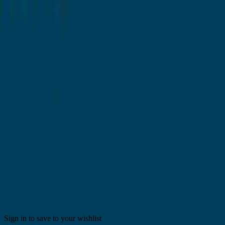
Merken
Partnerwinkels
Magazine
Woonstijlen
Onze meubelportalen
moebel.de - Duitsland
meubles.fr - Frankrijk
moebel24.at - Oostenrijk
moebel24.ch - Zwitserland
mobi24.es - Spanje
living24.uk - Verenigd Koninkrijk
living24.pl - Polen
mobi24.it - Italië
Algemene voorwaarden
Privacy
Colofon
© Copyright 2026 meubelo.nl een service aangeboden door
moebel.de Einrichten & Wohnen GmbH
Sign in to save to your wishlist