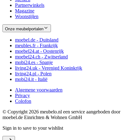
Partnerwinkels
Magazine
Woonstijlen
Onze meubelportalen
moebel.de - Duitsland
meubles.fr - Frankrijk
moebel24.at - Oostenrijk
moebel24.ch - Zwitserland
mobi24.es - Spanje
living24.uk - Verenigd Koninkrijk
living24.pl - Polen
mobi24.it - Italië
Algemene voorwaarden
Privacy
Colofon
© Copyright 2026 meubelo.nl een service aangeboden door
moebel.de Einrichten & Wohnen GmbH
Sign in to save to your wishlist