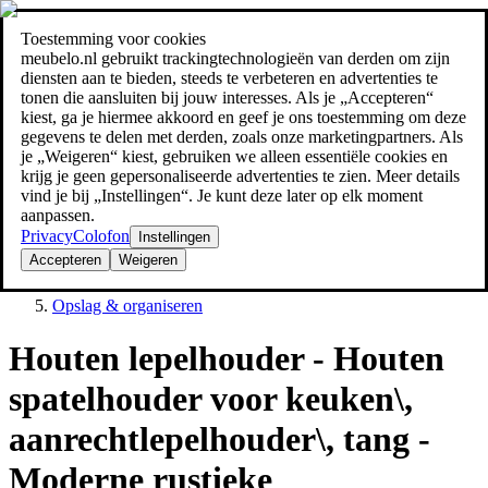
Toestemming voor cookies
Zoeken
meubelo.nl gebruikt trackingtechnologieën van derden om zijn
meubel jezelf de beste prijs!
meubel jezelf de beste prijs!
diensten aan te bieden, steeds te verbeteren en advertenties te
tonen die aansluiten bij jouw interesses. Als je „Accepteren“
kiest, ga je hiermee akkoord en geef je ons toestemming om deze
gegevens te delen met derden, zoals onze marketingpartners. Als
je „Weigeren“ kiest, gebruiken we alleen essentiële cookies en
krijg je geen gepersonaliseerde advertenties te zien. Meer details
vind je bij „Instellingen“. Je kunt deze later op elk moment
aanpassen.
Privacy
Colofon
Instellingen
Accepteren
Weigeren
Decoratie
Opslag & organiseren
Houten lepelhouder - Houten
spatelhouder voor keuken\,
aanrechtlepelhouder\, tang -
Moderne rustieke