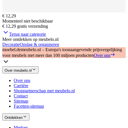
€ 12,29
Momenteel niet beschikbaar
€ 12,29
gratis verzending
Terug naar categorie
Meer ontdekken op meubelo.nl
Decoratie
Opslag & organiseren
moebel.de
meubelo.nl – Europa's toonaangevende prijsvergelijking
voor meubels met meer dan 100 miljoen producten
Over ons
Over meubelo.nl
Over ons
Carrière
Shoppartnerschap met meubelo.nl
Contact
Sitemap
Facetten-sitemap
Ontdekken
Merken