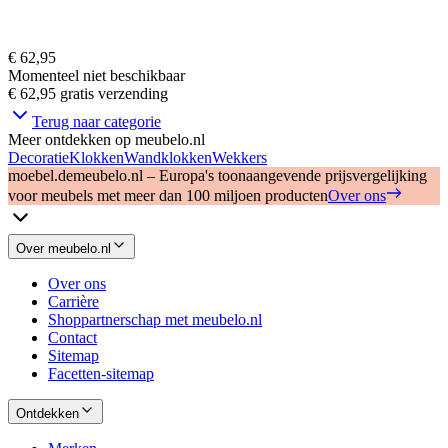
€ 62,95
Momenteel niet beschikbaar
€ 62,95
gratis verzending
Terug naar categorie
Meer ontdekken op meubelo.nl
Decoratie
Klokken
Wandklokken
Wekkers
moebel.de
meubelo.nl – Europa's toonaangevende prijsvergelijking
voor meubels met meer dan 100 miljoen producten
Over ons
Over meubelo.nl
Over ons
Carrière
Shoppartnerschap met meubelo.nl
Contact
Sitemap
Facetten-sitemap
Ontdekken