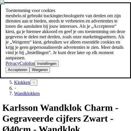
Toestemming voor cookies
Zoeken
meubelo.nl gebruikt trackingtechnologieën van derden om zijn
meubel jezelf de beste prijs!
meubel jezelf de beste prijs!
diensten aan te bieden, steeds te verbeteren en advertenties te
tonen die aansluiten bij jouw interesses. Als je „Accepteren“
kiest, ga je hiermee akkoord en geef je ons toestemming om deze
gegevens te delen met derden, zoals onze marketingpartners. Als
je „Weigeren“ kiest, gebruiken we alleen essentiële cookies en
krijg je geen gepersonaliseerde advertenties te zien. Meer details
vind je bij „Instellingen“. Je kunt deze later op elk moment
aanpassen.
Privacy
Colofon
Instellingen
Accepteren
Weigeren
Decoratie
Klokken
Wandklokken
Karlsson Wandklok Charm -
Gegraveerde cijfers Zwart -
Ø40cm - Wandklok