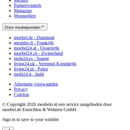
Merken
Partnerwinkels
Magazine
Woonstijlen
Onze meubelportalen
moebel.de - Duitsland
meubles.fr - Frankrijk
moebel24.at - Oostenrijk
moebel24.ch - Zwitserland
mobi24.es - Spanje
living24.uk - Verenigd Koninkrijk
living24.pl - Polen
mobi24.it - Italië
Algemene voorwaarden
Privacy
Colofon
© Copyright 2026 meubelo.nl een service aangeboden door
moebel.de Einrichten & Wohnen GmbH
Sign in to save to your wishlist