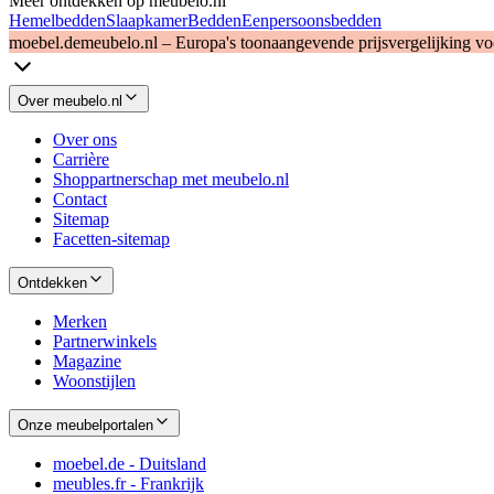
Meer ontdekken op meubelo.nl
Hemelbedden
Slaapkamer
Bedden
Eenpersoonsbedden
moebel.de
meubelo.nl – Europa's toonaangevende prijsvergelijking v
Over meubelo.nl
Over ons
Carrière
Shoppartnerschap met meubelo.nl
Contact
Sitemap
Facetten-sitemap
Ontdekken
Merken
Partnerwinkels
Magazine
Woonstijlen
Onze meubelportalen
moebel.de - Duitsland
meubles.fr - Frankrijk