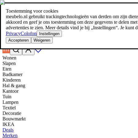
Toestemming voor cookies
Zoeken
meubelo.nl gebruikt trackingtechnologieën van derden om zijn dienste
meubel jezelf de beste prijs!
meubel jezelf de beste prijs!
akkoord en geef je ons toestemming om deze gegevens te delen met d
advertenties te zien. Meer details vind je bij „Instellingen“. Je kun
Privacy
Colofon
Instellingen
Accepteren
Weigeren
Wonen
Slapen
Eten
Badkamer
Kinderen
Hal & gang
Kantoor
Tuin
Lampen
Textiel
Decoratie
Bouwmarkt
IKEA
Deals
Merken