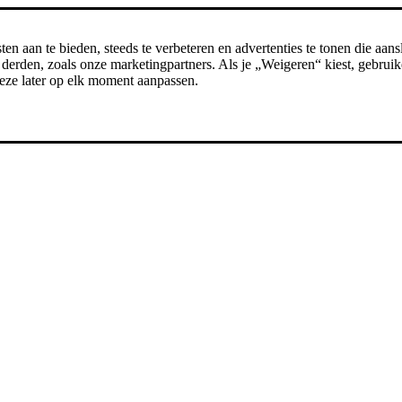
n aan te bieden, steeds te verbeteren en advertenties te tonen die aansl
erden, zoals onze marketingpartners. Als je „Weigeren“ kiest, gebruike
t deze later op elk moment aanpassen.