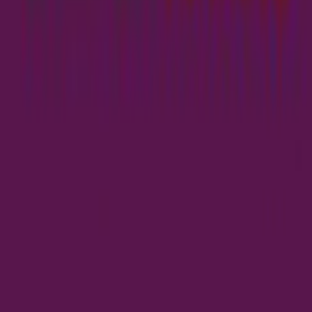
Beste aanbieding
:
€ 245,97
door
LampenTotaal
Naar de shop
€ 245,97
Direct leverbaar
€ 245,97
gratis verzending
door
LampenTotaal
Naar de shop
Terug naar categorie
Meer van deze winkels
Meer ontdekken op meubelo.nl
Slaapkamerlampen
Lampen
Decoratieve lampen
moebel.de
meubelo.nl – Europa's toonaangevende prijsvergelijking
voor meubels met meer dan 100 miljoen producten
Over ons
Over meubelo.nl
Over ons
Carrière
Shoppartnerschap met meubelo.nl
Contact
Sitemap
Facetten-sitemap