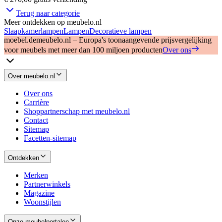
Terug naar categorie
Meer ontdekken op meubelo.nl
Slaapkamerlampen
Lampen
Decoratieve lampen
moebel.de
meubelo.nl – Europa's toonaangevende prijsvergelijking
voor meubels met meer dan 100 miljoen producten
Over ons
Over meubelo.nl
Over ons
Carrière
Shoppartnerschap met meubelo.nl
Contact
Sitemap
Facetten-sitemap
Ontdekken
Merken
Partnerwinkels
Magazine
Woonstijlen
Onze meubelportalen