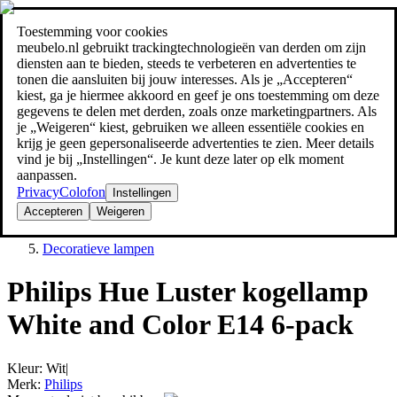
Toestemming voor cookies
Zoeken
meubelo.nl gebruikt trackingtechnologieën van derden om zijn
meubel jezelf de beste prijs!
meubel jezelf de beste prijs!
diensten aan te bieden, steeds te verbeteren en advertenties te
tonen die aansluiten bij jouw interesses. Als je „Accepteren“
kiest, ga je hiermee akkoord en geef je ons toestemming om deze
gegevens te delen met derden, zoals onze marketingpartners. Als
je „Weigeren“ kiest, gebruiken we alleen essentiële cookies en
krijg je geen gepersonaliseerde advertenties te zien. Meer details
vind je bij „Instellingen“. Je kunt deze later op elk moment
aanpassen.
Privacy
Colofon
Instellingen
Accepteren
Weigeren
Lampen
Decoratieve lampen
Philips Hue Luster kogellamp
White and Color E14 6-pack
Kleur
:
Wit
|
Merk
:
Philips