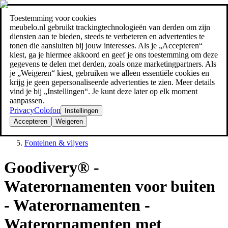
Toestemming voor cookies
Zoeken
meubelo.nl gebruikt trackingtechnologieën van derden om zijn
meubel jezelf de beste prijs!
meubel jezelf de beste prijs!
diensten aan te bieden, steeds te verbeteren en advertenties te
tonen die aansluiten bij jouw interesses. Als je „Accepteren“
kiest, ga je hiermee akkoord en geef je ons toestemming om deze
gegevens te delen met derden, zoals onze marketingpartners. Als
je „Weigeren“ kiest, gebruiken we alleen essentiële cookies en
krijg je geen gepersonaliseerde advertenties te zien. Meer details
vind je bij „Instellingen“. Je kunt deze later op elk moment
aanpassen.
Privacy
Colofon
Instellingen
Accepteren
Weigeren
Tuin
Fonteinen & vijvers
Goodivery® -
Waterornamenten voor buiten
- Waterornamenten -
Waterornamenten met