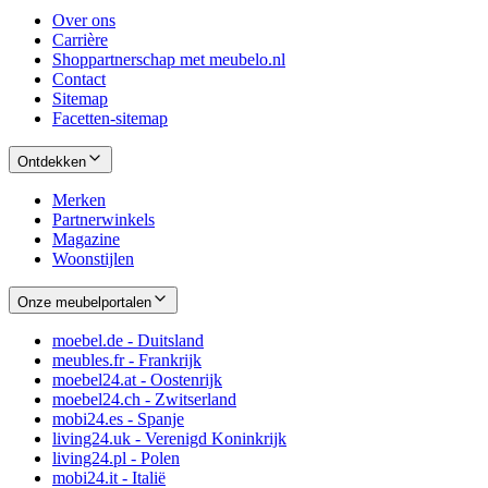
Over ons
Carrière
Shoppartnerschap met meubelo.nl
Contact
Sitemap
Facetten-sitemap
Ontdekken
Merken
Partnerwinkels
Magazine
Woonstijlen
Onze meubelportalen
moebel.de - Duitsland
meubles.fr - Frankrijk
moebel24.at - Oostenrijk
moebel24.ch - Zwitserland
mobi24.es - Spanje
living24.uk - Verenigd Koninkrijk
living24.pl - Polen
mobi24.it - Italië