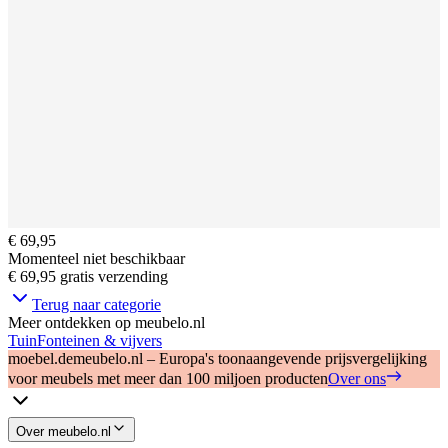
€ 69,95
Momenteel niet beschikbaar
€ 69,95
gratis verzending
Terug naar categorie
Meer ontdekken op meubelo.nl
Tuin
Fonteinen & vijvers
moebel.de
meubelo.nl – Europa's toonaangevende prijsvergelijking
voor meubels met meer dan 100 miljoen producten
Over ons
Over meubelo.nl