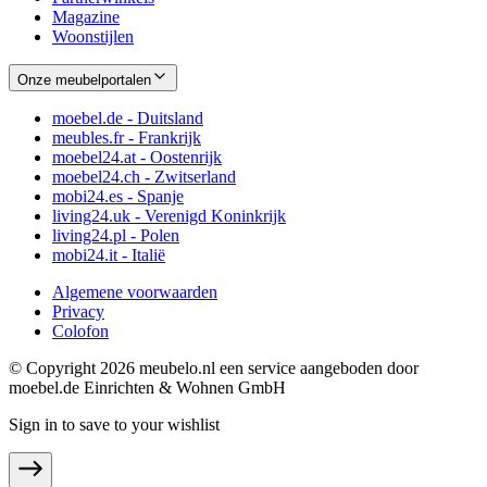
Magazine
Woonstijlen
Onze meubelportalen
moebel.de - Duitsland
meubles.fr - Frankrijk
moebel24.at - Oostenrijk
moebel24.ch - Zwitserland
mobi24.es - Spanje
living24.uk - Verenigd Koninkrijk
living24.pl - Polen
mobi24.it - Italië
Algemene voorwaarden
Privacy
Colofon
© Copyright 2026 meubelo.nl een service aangeboden door
moebel.de Einrichten & Wohnen GmbH
Sign in to save to your wishlist