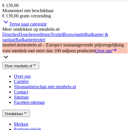
€ 139,00
Momenteel niet beschikbaar
€ 139,00
gratis verzending
Terug naar categorie
Meer ontdekken op meubelo.nl
Douches
Douchegordijnen
Textiel
Bouwmarkt
Badkamer &
sanitair
Badkamertextiel
moebel.de
meubelo.nl – Europa's toonaangevende prijsvergelijking
voor meubels met meer dan 100 miljoen producten
Over ons
Over meubelo.nl
Over ons
Carrière
Shoppartnerschap met meubelo.nl
Contact
Sitemap
Facetten-sitemap
Ontdekken
Merken
Partnerwinkels