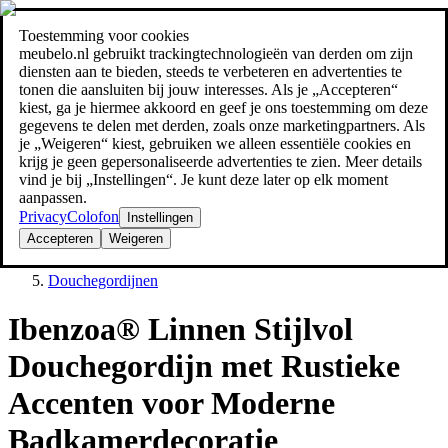
Toestemming voor cookies
Zoeken
meubelo.nl gebruikt trackingtechnologieën van derden om zijn
meubel jezelf de beste prijs!
meubel jezelf de beste prijs!
diensten aan te bieden, steeds te verbeteren en advertenties te
tonen die aansluiten bij jouw interesses. Als je „Accepteren“
kiest, ga je hiermee akkoord en geef je ons toestemming om deze
gegevens te delen met derden, zoals onze marketingpartners. Als
je „Weigeren“ kiest, gebruiken we alleen essentiële cookies en
krijg je geen gepersonaliseerde advertenties te zien. Meer details
vind je bij „Instellingen“. Je kunt deze later op elk moment
aanpassen.
Privacy
Colofon
Instellingen
Accepteren
Weigeren
Douches
Douchegordijnen
Ibenzoa® Linnen Stijlvol
Douchegordijn met Rustieke
Accenten voor Moderne
Badkamerdecoratie