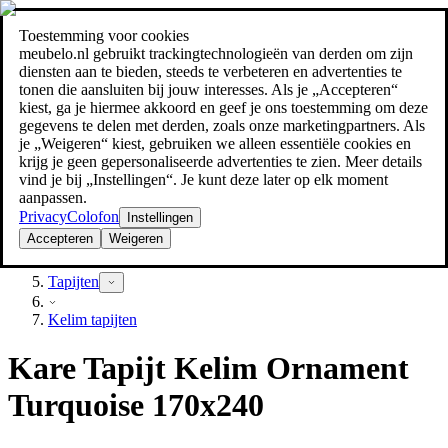
Toestemming voor cookies
Zoeken
meubelo.nl gebruikt trackingtechnologieën van derden om zijn
meubel jezelf de beste prijs!
meubel jezelf de beste prijs!
diensten aan te bieden, steeds te verbeteren en advertenties te
tonen die aansluiten bij jouw interesses. Als je „Accepteren“
kiest, ga je hiermee akkoord en geef je ons toestemming om deze
gegevens te delen met derden, zoals onze marketingpartners. Als
je „Weigeren“ kiest, gebruiken we alleen essentiële cookies en
krijg je geen gepersonaliseerde advertenties te zien. Meer details
vind je bij „Instellingen“. Je kunt deze later op elk moment
aanpassen.
Privacy
Colofon
Instellingen
Accepteren
Weigeren
Textiel
Tapijten
Kelim tapijten
Kare Tapijt Kelim Ornament
Turquoise 170x240