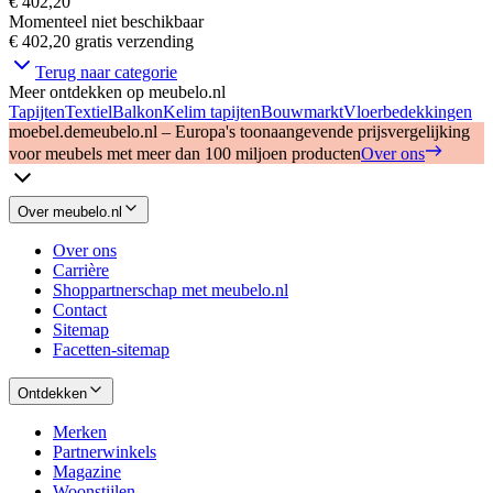
€ 402,20
Momenteel niet beschikbaar
€ 402,20
gratis verzending
Terug naar categorie
Meer ontdekken op meubelo.nl
Tapijten
Textiel
Balkon
Kelim tapijten
Bouwmarkt
Vloerbedekkingen
moebel.de
meubelo.nl – Europa's toonaangevende prijsvergelijking
voor meubels met meer dan 100 miljoen producten
Over ons
Over meubelo.nl
Over ons
Carrière
Shoppartnerschap met meubelo.nl
Contact
Sitemap
Facetten-sitemap
Ontdekken
Merken
Partnerwinkels
Magazine
Woonstijlen