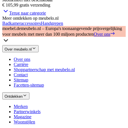
€ 105,99
gratis verzending
Terug naar categorie
Meer ontdekken op meubelo.nl
Badkameraccessoires
Handgrepen
moebel.de
meubelo.nl – Europa's toonaangevende prijsvergelijking
voor meubels met meer dan 100 miljoen producten
Over ons
Over meubelo.nl
Over ons
Carrière
Shoppartnerschap met meubelo.nl
Contact
Sitemap
Facetten-sitemap
Ontdekken
Merken
Partnerwinkels
Magazine
Woonstijlen