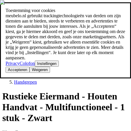
Toestemming voor cookies
Zoeken
meubelo.nl gebruikt trackingtechnologieën van derden om zijn
meubel jezelf de beste prijs!
meubel jezelf de beste prijs!
diensten aan te bieden, steeds te verbeteren en advertenties te
tonen die aansluiten bij jouw interesses. Als je „Accepteren“
kiest, ga je hiermee akkoord en geef je ons toestemming om deze
gegevens te delen met derden, zoals onze marketingpartners. Als
je „Weigeren“ kiest, gebruiken we alleen essentiële cookies en
krijg je geen gepersonaliseerde advertenties te zien. Meer details
vind je bij „Instellingen“. Je kunt deze later op elk moment
aanpassen.
Privacy
Colofon
Instellingen
Accepteren
Weigeren
Badkameraccessoires
Handgrepen
Rustieke Eiermand - Houten
Handvat - Multifunctioneel - 1
stuk - Zwart