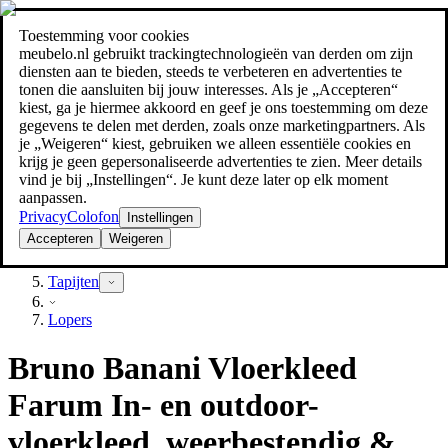
Toestemming voor cookies
Zoeken
meubelo.nl gebruikt trackingtechnologieën van derden om zijn
meubel jezelf de beste prijs!
meubel jezelf de beste prijs!
diensten aan te bieden, steeds te verbeteren en advertenties te
tonen die aansluiten bij jouw interesses. Als je „Accepteren“
kiest, ga je hiermee akkoord en geef je ons toestemming om deze
gegevens te delen met derden, zoals onze marketingpartners. Als
je „Weigeren“ kiest, gebruiken we alleen essentiële cookies en
krijg je geen gepersonaliseerde advertenties te zien. Meer details
vind je bij „Instellingen“. Je kunt deze later op elk moment
aanpassen.
Privacy
Colofon
Instellingen
Accepteren
Weigeren
Textiel
Tapijten
Lopers
Bruno Banani Vloerkleed
Farum In- en outdoor-
vloerkleed, weerbestendig &