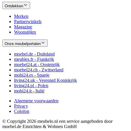
Ontdekken
Merken
Partnerwinkels
Magazine
Woonstijlen
Onze meubelportalen
moebel.de - Duitsland
meubles.fr - Frankrijk
moebel24.at - Oostenrijk
moebel24.ch - Zwitserland
mobi24.es - Spanje
living24.uk - Verenigd Koninkrijk
living24.pl - Polen
mobi24.it - Italië
Algemene voorwaarden
Privacy
Colofon
© Copyright 2026 meubelo.nl een service aangeboden door
moebel.de Einrichten & Wohnen GmbH