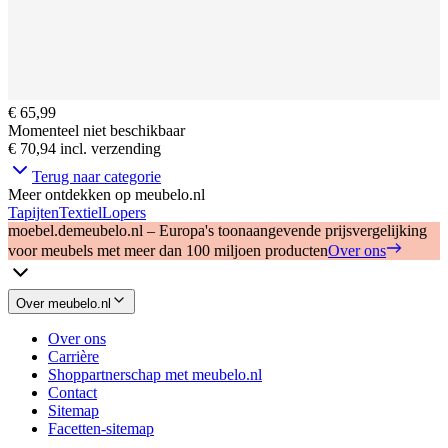
€ 65,99
Momenteel niet beschikbaar
€ 70,94
incl. verzending
Terug naar categorie
Meer ontdekken op meubelo.nl
Tapijten
Textiel
Lopers
moebel.de
meubelo.nl – Europa's toonaangevende prijsvergelijking
voor meubels met meer dan 100 miljoen producten
Over ons
Over meubelo.nl
Over ons
Carrière
Shoppartnerschap met meubelo.nl
Contact
Sitemap
Facetten-sitemap