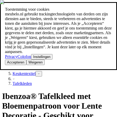
Toestemming voor cookies
Zoeken
meubelo.nl gebruikt trackingtechnologieën van derden om zijn
meubel jezelf de beste prijs!
meubel jezelf de beste prijs!
diensten aan te bieden, steeds te verbeteren en advertenties te
tonen die aansluiten bij jouw interesses. Als je „Accepteren“
kiest, ga je hiermee akkoord en geef je ons toestemming om deze
gegevens te delen met derden, zoals onze marketingpartners. Als
je „Weigeren“ kiest, gebruiken we alleen essentiële cookies en
krijg je geen gepersonaliseerde advertenties te zien. Meer details
vind je bij „Instellingen“. Je kunt deze later op elk moment
aanpassen.
Privacy
Colofon
Instellingen
Accepteren
Weigeren
Textiel
Keukentextiel
Tafelkleden
Ibenzoa® Tafelkleed met
Bloemenpatroon voor Lente
Decoratie - Geschikt voor