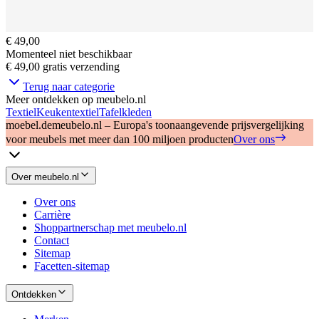
€ 49,00
Momenteel niet beschikbaar
€ 49,00
gratis verzending
Terug naar categorie
Meer ontdekken op meubelo.nl
Textiel
Keukentextiel
Tafelkleden
moebel.de
meubelo.nl – Europa's toonaangevende prijsvergelijking
voor meubels met meer dan 100 miljoen producten
Over ons
Over meubelo.nl
Over ons
Carrière
Shoppartnerschap met meubelo.nl
Contact
Sitemap
Facetten-sitemap
Ontdekken