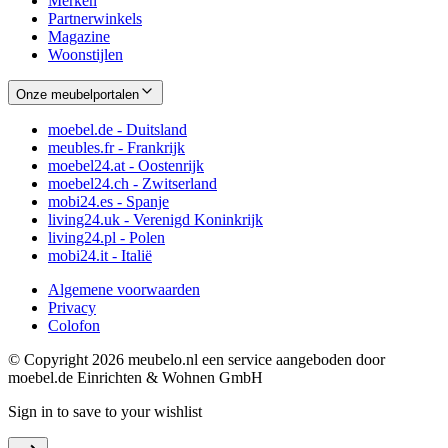
Merken
Partnerwinkels
Magazine
Woonstijlen
Onze meubelportalen
moebel.de - Duitsland
meubles.fr - Frankrijk
moebel24.at - Oostenrijk
moebel24.ch - Zwitserland
mobi24.es - Spanje
living24.uk - Verenigd Koninkrijk
living24.pl - Polen
mobi24.it - Italië
Algemene voorwaarden
Privacy
Colofon
© Copyright 2026 meubelo.nl een service aangeboden door
moebel.de Einrichten & Wohnen GmbH
Sign in to save to your wishlist