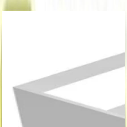
Merk
:
Lomadox