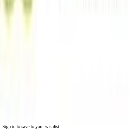
Merken
Partnerwinkels
Magazine
Woonstijlen
Onze meubelportalen
moebel.de - Duitsland
meubles.fr - Frankrijk
moebel24.at - Oostenrijk
moebel24.ch - Zwitserland
mobi24.es - Spanje
living24.uk - Verenigd Koninkrijk
living24.pl - Polen
mobi24.it - Italië
Algemene voorwaarden
Privacy
Colofon
© Copyright 2026 meubelo.nl een service aangeboden door
moebel.de Einrichten & Wohnen GmbH
Sign in to save to your wishlist