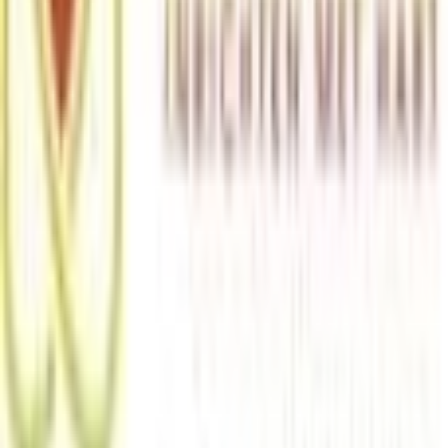
€ 136,22
door
Lomado
Naar de shop
€ 136,22
€ 136,22
gratis verzending
door
Lomado
Naar de shop
Terug naar categorie
Meer van deze winkels
Meer ontdekken op meubelo.nl
Overige
moebel.de
meubelo.nl – Europa's toonaangevende prijsvergelijking
voor meubels met meer dan 100 miljoen producten
Over ons
Over meubelo.nl
Over ons
Carrière
Shoppartnerschap met meubelo.nl
Contact
Sitemap
Facetten-sitemap
Ontdekken