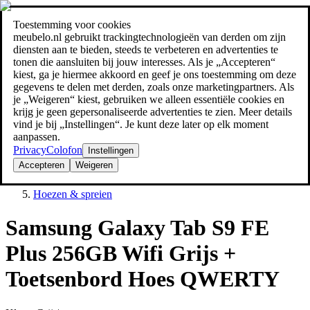
Toestemming voor cookies
Zoeken
meubelo.nl gebruikt trackingtechnologieën van derden om zijn
meubel jezelf de beste prijs!
meubel jezelf de beste prijs!
diensten aan te bieden, steeds te verbeteren en advertenties te
tonen die aansluiten bij jouw interesses. Als je „Accepteren“
kiest, ga je hiermee akkoord en geef je ons toestemming om deze
gegevens te delen met derden, zoals onze marketingpartners. Als
je „Weigeren“ kiest, gebruiken we alleen essentiële cookies en
krijg je geen gepersonaliseerde advertenties te zien. Meer details
vind je bij „Instellingen“. Je kunt deze later op elk moment
aanpassen.
Privacy
Colofon
Instellingen
Accepteren
Weigeren
Woontextielen
Hoezen & spreien
Samsung Galaxy Tab S9 FE
Plus 256GB Wifi Grijs +
Toetsenbord Hoes QWERTY