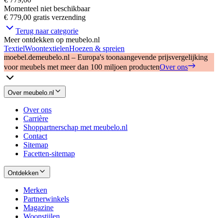
Momenteel niet beschikbaar
€ 779,00
gratis verzending
Terug naar categorie
Meer ontdekken op meubelo.nl
Textiel
Woontextielen
Hoezen & spreien
moebel.de
meubelo.nl – Europa's toonaangevende prijsvergelijking
voor meubels met meer dan 100 miljoen producten
Over ons
Over meubelo.nl
Over ons
Carrière
Shoppartnerschap met meubelo.nl
Contact
Sitemap
Facetten-sitemap
Ontdekken
Merken
Partnerwinkels
Magazine
Woonstijlen