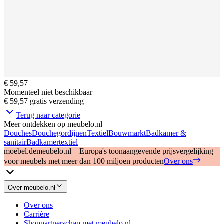
€ 59,57
Momenteel niet beschikbaar
€ 59,57
gratis verzending
Terug naar categorie
Meer ontdekken op meubelo.nl
Douches
Douchegordijnen
Textiel
Bouwmarkt
Badkamer &
sanitair
Badkamertextiel
moebel.de
meubelo.nl – Europa's toonaangevende prijsvergelijking
voor meubels met meer dan 100 miljoen producten
Over ons
Over meubelo.nl
Over ons
Carrière
Shoppartnerschap met meubelo.nl