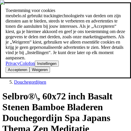
Toestemming voor cookies
Zoeken
meubelo.nl gebruikt trackingtechnologieën van derden om zijn
meubel jezelf de beste prijs!
meubel jezelf de beste prijs!
diensten aan te bieden, steeds te verbeteren en advertenties te
tonen die aansluiten bij jouw interesses. Als je „Accepteren“
kiest, ga je hiermee akkoord en geef je ons toestemming om deze
gegevens te delen met derden, zoals onze marketingpartners. Als
je „Weigeren“ kiest, gebruiken we alleen essentiële cookies en
krijg je geen gepersonaliseerde advertenties te zien. Meer details
vind je bij „Instellingen“. Je kunt deze later op elk moment
aanpassen.
Privacy
Colofon
Instellingen
Accepteren
Weigeren
Douches
Douchegordijnen
Selbro®\, 60x72 inch Basalt
Stenen Bamboe Bladeren
Douchegordijn Spa Japans
Thema Zen Meditatie