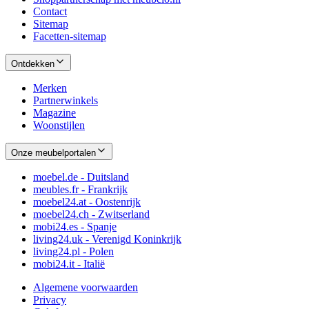
Contact
Sitemap
Facetten-sitemap
Ontdekken
Merken
Partnerwinkels
Magazine
Woonstijlen
Onze meubelportalen
moebel.de - Duitsland
meubles.fr - Frankrijk
moebel24.at - Oostenrijk
moebel24.ch - Zwitserland
mobi24.es - Spanje
living24.uk - Verenigd Koninkrijk
living24.pl - Polen
mobi24.it - Italië
Algemene voorwaarden
Privacy