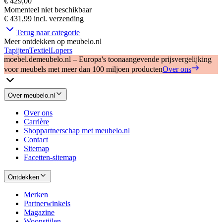
€ 429,00
Momenteel niet beschikbaar
€ 431,99
incl. verzending
Terug naar categorie
Meer ontdekken op meubelo.nl
Tapijten
Textiel
Lopers
moebel.de
meubelo.nl – Europa's toonaangevende prijsvergelijking
voor meubels met meer dan 100 miljoen producten
Over ons
Over meubelo.nl
Over ons
Carrière
Shoppartnerschap met meubelo.nl
Contact
Sitemap
Facetten-sitemap
Ontdekken
Merken
Partnerwinkels
Magazine
Woonstijlen