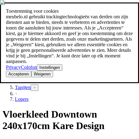
Toestemming voor cookies
Zoeken
meubelo.nl gebruikt trackingtechnologieën van derden om zijn
meubel jezelf de beste prijs!
meubel jezelf de beste prijs!
diensten aan te bieden, steeds te verbeteren en advertenties te
tonen die aansluiten bij jouw interesses. Als je „Accepteren“
kiest, ga je hiermee akkoord en geef je ons toestemming om deze
gegevens te delen met derden, zoals onze marketingpartners. Als
je „Weigeren“ kiest, gebruiken we alleen essentiële cookies en
krijg je geen gepersonaliseerde advertenties te zien. Meer details
vind je bij „Instellingen“. Je kunt deze later op elk moment
aanpassen.
Privacy
Colofon
Instellingen
Accepteren
Weigeren
Textiel
Tapijten
Lopers
Vloerkleed Downtown
240x170cm Kare Design