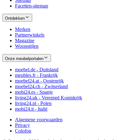
Sitemap
Facetten-sitemap
Ontdekken
Merken
Partnerwinkels
Magazine
Woonstijlen
Onze meubelportalen
moebel.de - Duitsland
meubles.fr - Frankrijk
moebel24.at - Oostenrijk
moebel24.ch - Zwitserland
mobi24.es - Spanje
living24.uk - Verenigd Koninkrijk
living24.pl - Polen
mobi24.it - Italië
Algemene voorwaarden
Privacy
Colofon