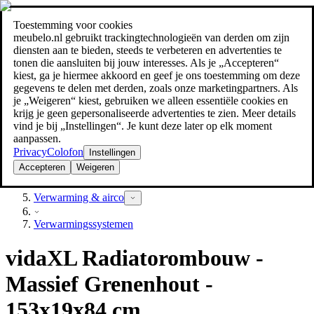
Toestemming voor cookies
Zoeken
meubelo.nl gebruikt trackingtechnologieën van derden om zijn
meubel jezelf de beste prijs!
meubel jezelf de beste prijs!
diensten aan te bieden, steeds te verbeteren en advertenties te
tonen die aansluiten bij jouw interesses. Als je „Accepteren“
kiest, ga je hiermee akkoord en geef je ons toestemming om deze
gegevens te delen met derden, zoals onze marketingpartners. Als
je „Weigeren“ kiest, gebruiken we alleen essentiële cookies en
krijg je geen gepersonaliseerde advertenties te zien. Meer details
vind je bij „Instellingen“. Je kunt deze later op elk moment
aanpassen.
Privacy
Colofon
Instellingen
Accepteren
Weigeren
Bouwmarkt
Verwarming & airco
Verwarmingssystemen
vidaXL Radiatorombouw -
Massief Grenenhout -
153x19x84 cm