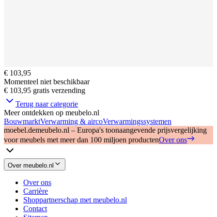
€ 103,95
Momenteel niet beschikbaar
€ 103,95
gratis verzending
Terug naar categorie
Meer ontdekken op meubelo.nl
Bouwmarkt
Verwarming & airco
Verwarmingssystemen
moebel.de
meubelo.nl – Europa's toonaangevende prijsvergelijking
voor meubels met meer dan 100 miljoen producten
Over ons
Over meubelo.nl
Over ons
Carrière
Shoppartnerschap met meubelo.nl
Contact