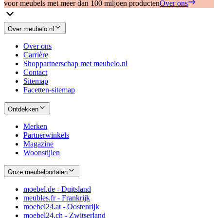
voor meubels met meer dan 100 miljoen producten
Over ons
Over meubelo.nl
Over ons
Carrière
Shoppartnerschap met meubelo.nl
Contact
Sitemap
Facetten-sitemap
Ontdekken
Merken
Partnerwinkels
Magazine
Woonstijlen
Onze meubelportalen
moebel.de - Duitsland
meubles.fr - Frankrijk
moebel24.at - Oostenrijk
moebel24.ch - Zwitserland