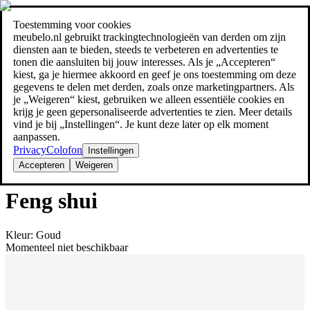
Toestemming voor cookies
Zoeken
meubelo.nl gebruikt trackingtechnologieën van derden om zijn
meubel jezelf de beste prijs!
meubel jezelf de beste prijs!
diensten aan te bieden, steeds te verbeteren en advertenties te
tonen die aansluiten bij jouw interesses. Als je „Accepteren“
kiest, ga je hiermee akkoord en geef je ons toestemming om deze
gegevens te delen met derden, zoals onze marketingpartners. Als
je „Weigeren“ kiest, gebruiken we alleen essentiële cookies en
krijg je geen gepersonaliseerde advertenties te zien. Meer details
vind je bij „Instellingen“. Je kunt deze later op elk moment
aanpassen.
Privacy
Colofon
Instellingen
Accepteren
Weigeren
Overige
Feng shui
Kleur
:
Goud
Momenteel niet beschikbaar