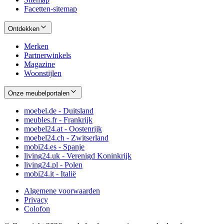
Facetten-sitemap
Ontdekken
Merken
Partnerwinkels
Magazine
Woonstijlen
Onze meubelportalen
moebel.de - Duitsland
meubles.fr - Frankrijk
moebel24.at - Oostenrijk
moebel24.ch - Zwitserland
mobi24.es - Spanje
living24.uk - Verenigd Koninkrijk
living24.pl - Polen
mobi24.it - Italië
Algemene voorwaarden
Privacy
Colofon