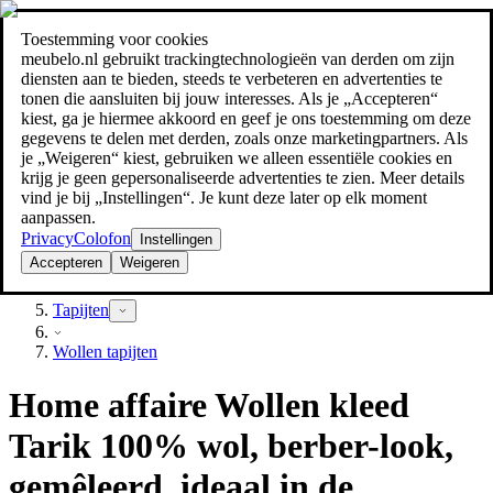
Toestemming voor cookies
Zoeken
meubelo.nl gebruikt trackingtechnologieën van derden om zijn
meubel jezelf de beste prijs!
meubel jezelf de beste prijs!
diensten aan te bieden, steeds te verbeteren en advertenties te
tonen die aansluiten bij jouw interesses. Als je „Accepteren“
kiest, ga je hiermee akkoord en geef je ons toestemming om deze
gegevens te delen met derden, zoals onze marketingpartners. Als
je „Weigeren“ kiest, gebruiken we alleen essentiële cookies en
krijg je geen gepersonaliseerde advertenties te zien. Meer details
vind je bij „Instellingen“. Je kunt deze later op elk moment
aanpassen.
Privacy
Colofon
Instellingen
Accepteren
Weigeren
Textiel
Tapijten
Wollen tapijten
Home affaire Wollen kleed
Tarik 100% wol, berber-look,
gemêleerd, ideaal in de