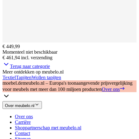
€ 449,99
Momenteel niet beschikbaar
€ 461,94
incl. verzending
Terug naar categorie
Meer ontdekken op meubelo.nl
Textiel
Tapijten
Wollen tapijten
moebel.de
meubelo.nl – Europa's toonaangevende prijsvergelijking
voor meubels met meer dan 100 miljoen producten
Over ons
Over meubelo.nl
Over ons
Carrière
Shoppartnerschap met meubelo.nl
Contact
Sitemap