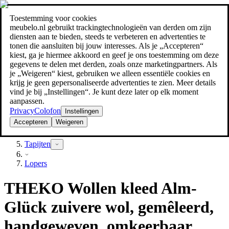
Toestemming voor cookies
Zoeken
meubelo.nl gebruikt trackingtechnologieën van derden om zijn
meubel jezelf de beste prijs!
meubel jezelf de beste prijs!
diensten aan te bieden, steeds te verbeteren en advertenties te
tonen die aansluiten bij jouw interesses. Als je „Accepteren“
kiest, ga je hiermee akkoord en geef je ons toestemming om deze
gegevens te delen met derden, zoals onze marketingpartners. Als
je „Weigeren“ kiest, gebruiken we alleen essentiële cookies en
krijg je geen gepersonaliseerde advertenties te zien. Meer details
vind je bij „Instellingen“. Je kunt deze later op elk moment
aanpassen.
Privacy
Colofon
Instellingen
Accepteren
Weigeren
Textiel
Tapijten
Lopers
THEKO Wollen kleed Alm-
Glück zuivere wol, gemêleerd,
handgeweven, omkeerbaar