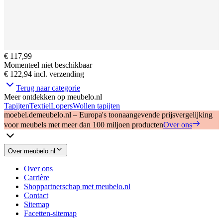
€ 117,99
Momenteel niet beschikbaar
€ 122,94
incl. verzending
Terug naar categorie
Meer ontdekken op meubelo.nl
Tapijten
Textiel
Lopers
Wollen tapijten
moebel.de
meubelo.nl – Europa's toonaangevende prijsvergelijking
voor meubels met meer dan 100 miljoen producten
Over ons
Over meubelo.nl
Over ons
Carrière
Shoppartnerschap met meubelo.nl
Contact
Sitemap
Facetten-sitemap