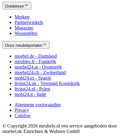
Ontdekken
Merken
Partnerwinkels
Magazine
Woonstijlen
Onze meubelportalen
moebel.de - Duitsland
meubles.fr - Frankrijk
moebel24.at - Oostenrijk
moebel24.ch - Zwitserland
mobi24.es - Spanje
living24.uk - Verenigd Koninkrijk
living24.pl - Polen
mobi24.it - Italië
Algemene voorwaarden
Privacy
Colofon
© Copyright 2026 meubelo.nl een service aangeboden door
moebel.de Einrichten & Wohnen GmbH