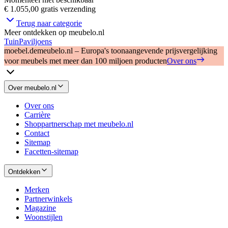
€ 1.055,00
gratis verzending
Terug naar categorie
Meer ontdekken op meubelo.nl
Tuin
Paviljoens
moebel.de
meubelo.nl – Europa's toonaangevende prijsvergelijking
voor meubels met meer dan 100 miljoen producten
Over ons
Over meubelo.nl
Over ons
Carrière
Shoppartnerschap met meubelo.nl
Contact
Sitemap
Facetten-sitemap
Ontdekken
Merken
Partnerwinkels
Magazine
Woonstijlen