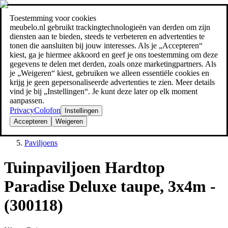
Toestemming voor cookies
Zoeken
meubelo.nl gebruikt trackingtechnologieën van derden om zijn
meubel jezelf de beste prijs!
meubel jezelf de beste prijs!
diensten aan te bieden, steeds te verbeteren en advertenties te
tonen die aansluiten bij jouw interesses. Als je „Accepteren“
kiest, ga je hiermee akkoord en geef je ons toestemming om deze
gegevens te delen met derden, zoals onze marketingpartners. Als
je „Weigeren“ kiest, gebruiken we alleen essentiële cookies en
krijg je geen gepersonaliseerde advertenties te zien. Meer details
vind je bij „Instellingen“. Je kunt deze later op elk moment
aanpassen.
Privacy
Colofon
Instellingen
Accepteren
Weigeren
Tuin
Paviljoens
Tuinpaviljoen Hardtop
Paradise Deluxe taupe, 3x4m -
(300118)