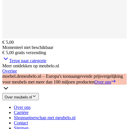
€ 5,00
Momenteel niet beschikbaar
€ 5,00
gratis verzending
Terug naar categorie
Meer ontdekken op meubelo.nl
Overige
moebel.de
meubelo.nl – Europa's toonaangevende prijsvergelijking
voor meubels met meer dan 100 miljoen producten
Over ons
Over meubelo.nl
Over ons
Carrière
Shoppartnerschap met meubelo.nl
Contact
Sitemap