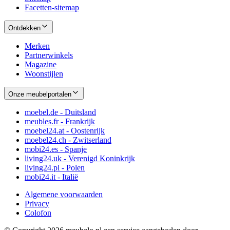
Facetten-sitemap
Ontdekken
Merken
Partnerwinkels
Magazine
Woonstijlen
Onze meubelportalen
moebel.de - Duitsland
meubles.fr - Frankrijk
moebel24.at - Oostenrijk
moebel24.ch - Zwitserland
mobi24.es - Spanje
living24.uk - Verenigd Koninkrijk
living24.pl - Polen
mobi24.it - Italië
Algemene voorwaarden
Privacy
Colofon