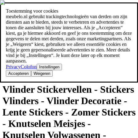
Toestemming voor cookies
Zoeken
meubelo.nl gebruikt trackingtechnologieën van derden om zijn
meubel jezelf de beste prijs!
meubel jezelf de beste prijs!
diensten aan te bieden, steeds te verbeteren en advertenties te
tonen die aansluiten bij jouw interesses. Als je „Accepteren“
kiest, ga je hiermee akkoord en geef je ons toestemming om deze
gegevens te delen met derden, zoals onze marketingpartners. Als
je „Weigeren“ kiest, gebruiken we alleen essentiële cookies en
krijg je geen gepersonaliseerde advertenties te zien. Meer details
vind je bij „Instellingen“. Je kunt deze later op elk moment
aanpassen.
Privacy
Colofon
Instellingen
Accepteren
Weigeren
Overige
Vlinder Stickervellen - Stickers
Vlinders - Vlinder Decoratie -
Lente Stickers - Zomer Stickers
- Knutselen Meisjes -
Knutselen Volwassenen -