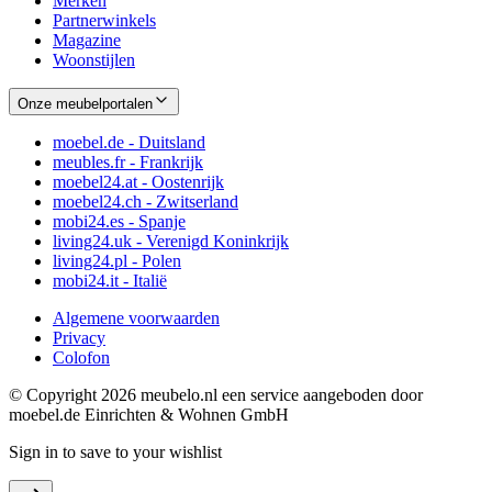
Merken
Partnerwinkels
Magazine
Woonstijlen
Onze meubelportalen
moebel.de - Duitsland
meubles.fr - Frankrijk
moebel24.at - Oostenrijk
moebel24.ch - Zwitserland
mobi24.es - Spanje
living24.uk - Verenigd Koninkrijk
living24.pl - Polen
mobi24.it - Italië
Algemene voorwaarden
Privacy
Colofon
© Copyright 2026 meubelo.nl een service aangeboden door
moebel.de Einrichten & Wohnen GmbH
Sign in to save to your wishlist