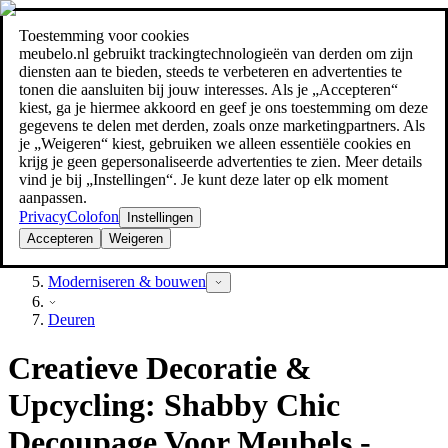
Toestemming voor cookies
Zoeken
meubelo.nl gebruikt trackingtechnologieën van derden om zijn
meubel jezelf de beste prijs!
meubel jezelf de beste prijs!
diensten aan te bieden, steeds te verbeteren en advertenties te
tonen die aansluiten bij jouw interesses. Als je „Accepteren“
kiest, ga je hiermee akkoord en geef je ons toestemming om deze
gegevens te delen met derden, zoals onze marketingpartners. Als
je „Weigeren“ kiest, gebruiken we alleen essentiële cookies en
krijg je geen gepersonaliseerde advertenties te zien. Meer details
vind je bij „Instellingen“. Je kunt deze later op elk moment
aanpassen.
Privacy
Colofon
Instellingen
Accepteren
Weigeren
Bouwmarkt
Moderniseren & bouwen
Deuren
Creatieve Decoratie &
Upcycling: Shabby Chic
Decoupage Voor Meubels -