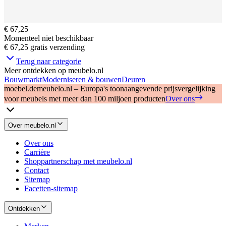
€ 67,25
Momenteel niet beschikbaar
€ 67,25
gratis verzending
Terug naar categorie
Meer ontdekken op meubelo.nl
Bouwmarkt
Moderniseren & bouwen
Deuren
moebel.de
meubelo.nl – Europa's toonaangevende prijsvergelijking
voor meubels met meer dan 100 miljoen producten
Over ons
Over meubelo.nl
Over ons
Carrière
Shoppartnerschap met meubelo.nl
Contact
Sitemap
Facetten-sitemap
Ontdekken