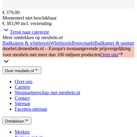
€ 379,00
Momenteel niet beschikbaar
€ 383,99
incl. verzending
Terug naar categorie
Meer ontdekken op meubelo.nl
Badkuipen & whirlpools
Whirlpools
Bouwmarkt
Badkamer & sanitair
moebel.de
meubelo.nl – Europa's toonaangevende prijsvergelijking
voor meubels met meer dan 100 miljoen producten
Over ons
Over meubelo.nl
Over ons
Carrière
Shoppartnerschap met meubelo.nl
Contact
Sitemap
Facetten-sitemap
Ontdekken
Merken