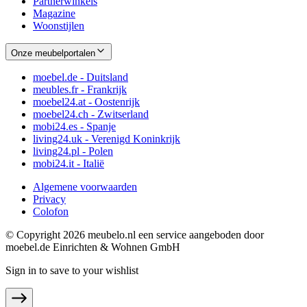
Partnerwinkels
Magazine
Woonstijlen
Onze meubelportalen
moebel.de - Duitsland
meubles.fr - Frankrijk
moebel24.at - Oostenrijk
moebel24.ch - Zwitserland
mobi24.es - Spanje
living24.uk - Verenigd Koninkrijk
living24.pl - Polen
mobi24.it - Italië
Algemene voorwaarden
Privacy
Colofon
© Copyright 2026 meubelo.nl een service aangeboden door
moebel.de Einrichten & Wohnen GmbH
Sign in to save to your wishlist