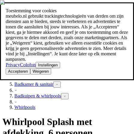
Toestemming voor cookies
Zoeken
meubelo.nl gebruikt trackingtechnologieën van derden om zijn
meubel jezelf de beste prijs!
meubel jezelf de beste prijs!
diensten aan te bieden, steeds te verbeteren en advertenties te
tonen die aansluiten bij jouw interesses. Als je „Accepteren“
kiest, ga je hiermee akkoord en geef je ons toestemming om deze
gegevens te delen met derden, zoals onze marketingpartners. Als
je „Weigeren“ kiest, gebruiken we alleen essentiële cookies en
krijg je geen gepersonaliseerde advertenties te zien. Meer details
vind je bij „Instellingen“. Je kunt deze later op elk moment
aanpassen.
Privacy
Colofon
Instellingen
Accepteren
Weigeren
Bouwmarkt
Badkamer & sanitair
Badkuipen & whirlpools
Whirlpools
Whirlpool Splash met
afdekking, 6 personen