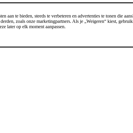
n aan te bieden, steeds te verbeteren en advertenties te tonen die aansl
erden, zoals onze marketingpartners. Als je „Weigeren“ kiest, gebruike
t deze later op elk moment aanpassen.