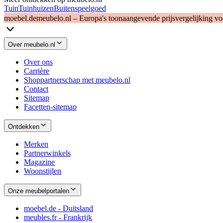
Tuin
Tuinhuizen
Buitenspeelgoed
moebel.de
meubelo.nl – Europa's toonaangevende prijsvergelijking v
Over meubelo.nl
Over ons
Carrière
Shoppartnerschap met meubelo.nl
Contact
Sitemap
Facetten-sitemap
Ontdekken
Merken
Partnerwinkels
Magazine
Woonstijlen
Onze meubelportalen
moebel.de - Duitsland
meubles.fr - Frankrijk