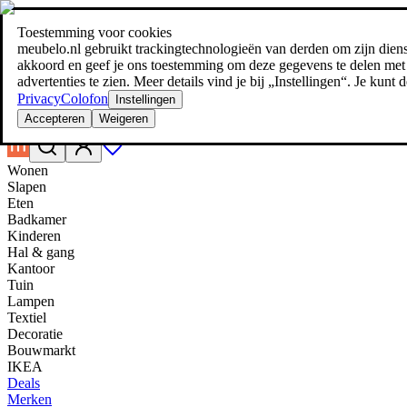
Toestemming voor cookies
Zoeken
meubelo.nl gebruikt trackingtechnologieën van derden om zijn dienste
meubel jezelf de beste prijs!
meubel jezelf de beste prijs!
akkoord en geef je ons toestemming om deze gegevens te delen met d
advertenties te zien. Meer details vind je bij „Instellingen“. Je kun
Privacy
Colofon
Instellingen
Accepteren
Weigeren
Wonen
Slapen
Eten
Badkamer
Kinderen
Hal & gang
Kantoor
Tuin
Lampen
Textiel
Decoratie
Bouwmarkt
IKEA
Deals
Merken