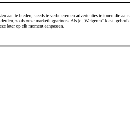
n aan te bieden, steeds te verbeteren en advertenties te tonen die aansl
erden, zoals onze marketingpartners. Als je „Weigeren“ kiest, gebruike
t deze later op elk moment aanpassen.