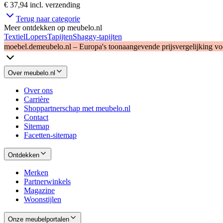
€ 37,94
incl. verzending
Terug naar categorie
Meer ontdekken op meubelo.nl
Textiel
Lopers
Tapijten
Shaggy-tapijten
moebel.de
meubelo.nl – Europa's toonaangevende prijsvergelijking v
Over meubelo.nl
Over ons
Carrière
Shoppartnerschap met meubelo.nl
Contact
Sitemap
Facetten-sitemap
Ontdekken
Merken
Partnerwinkels
Magazine
Woonstijlen
Onze meubelportalen