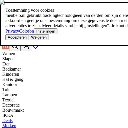
Toestemming voor cookies
Zoeken
meubelo.nl gebruikt trackingtechnologieën van derden om zijn dienste
meubel jezelf de beste prijs!
meubel jezelf de beste prijs!
akkoord en geef je ons toestemming om deze gegevens te delen met d
advertenties te zien. Meer details vind je bij „Instellingen“. Je kun
Privacy
Colofon
Instellingen
Accepteren
Weigeren
Wonen
Slapen
Eten
Badkamer
Kinderen
Hal & gang
Kantoor
Tuin
Lampen
Textiel
Decoratie
Bouwmarkt
IKEA
Deals
Merken