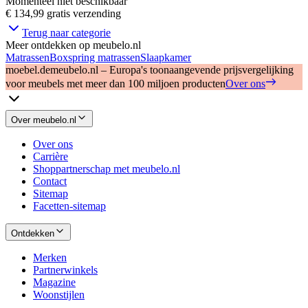
Momenteel niet beschikbaar
€ 134,99
gratis verzending
Terug naar categorie
Meer ontdekken op meubelo.nl
Matrassen
Boxspring matrassen
Slaapkamer
moebel.de
meubelo.nl – Europa's toonaangevende prijsvergelijking
voor meubels met meer dan 100 miljoen producten
Over ons
Over meubelo.nl
Over ons
Carrière
Shoppartnerschap met meubelo.nl
Contact
Sitemap
Facetten-sitemap
Ontdekken
Merken
Partnerwinkels
Magazine
Woonstijlen