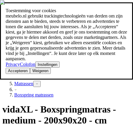
Toestemming voor cookies
Zoeken
meubelo.nl gebruikt trackingtechnologieën van derden om zijn
meubel jezelf de beste prijs!
meubel jezelf de beste prijs!
diensten aan te bieden, steeds te verbeteren en advertenties te
tonen die aansluiten bij jouw interesses. Als je „Accepteren“
kiest, ga je hiermee akkoord en geef je ons toestemming om deze
gegevens te delen met derden, zoals onze marketingpartners. Als
je „Weigeren“ kiest, gebruiken we alleen essentiële cookies en
krijg je geen gepersonaliseerde advertenties te zien. Meer details
vind je bij „Instellingen“. Je kunt deze later op elk moment
aanpassen.
Privacy
Colofon
Instellingen
Accepteren
Weigeren
Slaapkamer
Matrassen
Boxspring matrassen
vidaXL - Boxspringmatras -
medium - 200x90x20 - cm