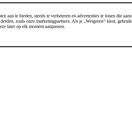
n aan te bieden, steeds te verbeteren en advertenties te tonen die aansl
erden, zoals onze marketingpartners. Als je „Weigeren“ kiest, gebruike
t deze later op elk moment aanpassen.