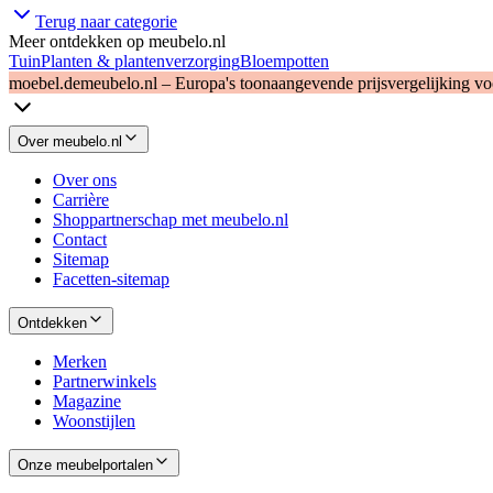
Terug naar categorie
Meer ontdekken op meubelo.nl
Tuin
Planten & plantenverzorging
Bloempotten
moebel.de
meubelo.nl – Europa's toonaangevende prijsvergelijking v
Over meubelo.nl
Over ons
Carrière
Shoppartnerschap met meubelo.nl
Contact
Sitemap
Facetten-sitemap
Ontdekken
Merken
Partnerwinkels
Magazine
Woonstijlen
Onze meubelportalen