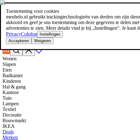
Toestemming voor cookies
Zoeken
meubelo.nl gebruikt trackingtechnologieën van derden om zijn dienste
meubel jezelf de beste prijs!
meubel jezelf de beste prijs!
akkoord en geef je ons toestemming om deze gegevens te delen met d
advertenties te zien. Meer details vind je bij „Instellingen“. Je kun
Privacy
Colofon
Instellingen
Accepteren
Weigeren
Wonen
Slapen
Eten
Badkamer
Kinderen
Hal & gang
Kantoor
Tuin
Lampen
Textiel
Decoratie
Bouwmarkt
IKEA
Deals
Merken