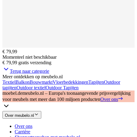
€ 79,99
Momenteel niet beschikbaar
€ 79,99
gratis verzending
Terug naar categorie
Meer ontdekken op meubelo.nl
Textiel
Balkon
Bouwmarkt
Vloerbedekkingen
Tapijten
Outdoor
tapijten
Outdoor textiel
Outdoor Tapijten
moebel.de
meubelo.nl – Europa's toonaangevende prijsvergelijking
voor meubels met meer dan 100 miljoen producten
Over ons
Over meubelo.nl
Over ons
Carrière