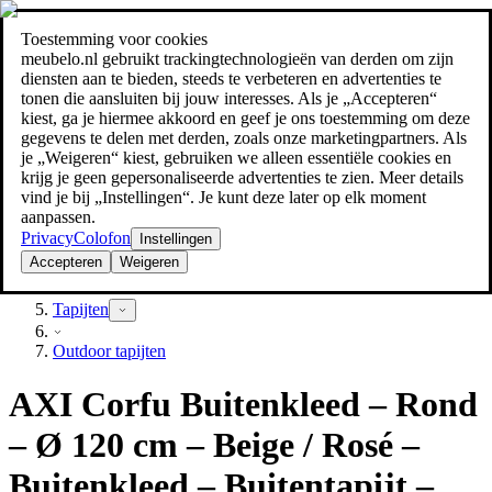
Toestemming voor cookies
Zoeken
meubelo.nl gebruikt trackingtechnologieën van derden om zijn
meubel jezelf de beste prijs!
meubel jezelf de beste prijs!
diensten aan te bieden, steeds te verbeteren en advertenties te
tonen die aansluiten bij jouw interesses. Als je „Accepteren“
kiest, ga je hiermee akkoord en geef je ons toestemming om deze
gegevens te delen met derden, zoals onze marketingpartners. Als
je „Weigeren“ kiest, gebruiken we alleen essentiële cookies en
krijg je geen gepersonaliseerde advertenties te zien. Meer details
vind je bij „Instellingen“. Je kunt deze later op elk moment
aanpassen.
Privacy
Colofon
Instellingen
Accepteren
Weigeren
Textiel
Tapijten
Outdoor tapijten
AXI Corfu Buitenkleed – Rond
– Ø 120 cm – Beige / Rosé –
Buitenkleed – Buitentapijt –