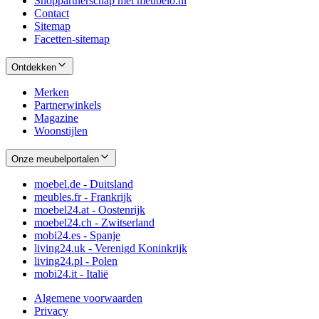
Shoppartnerschap met meubelo.nl
Contact
Sitemap
Facetten-sitemap
Ontdekken
Merken
Partnerwinkels
Magazine
Woonstijlen
Onze meubelportalen
moebel.de - Duitsland
meubles.fr - Frankrijk
moebel24.at - Oostenrijk
moebel24.ch - Zwitserland
mobi24.es - Spanje
living24.uk - Verenigd Koninkrijk
living24.pl - Polen
mobi24.it - Italië
Algemene voorwaarden
Privacy