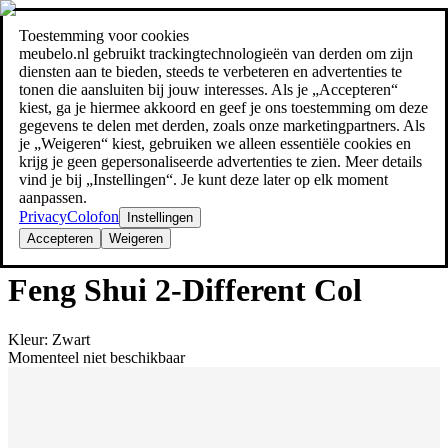
Toestemming voor cookies
Zoeken
meubelo.nl gebruikt trackingtechnologieën van derden om zijn
meubel jezelf de beste prijs!
meubel jezelf de beste prijs!
diensten aan te bieden, steeds te verbeteren en advertenties te
tonen die aansluiten bij jouw interesses. Als je „Accepteren“
kiest, ga je hiermee akkoord en geef je ons toestemming om deze
gegevens te delen met derden, zoals onze marketingpartners. Als
je „Weigeren“ kiest, gebruiken we alleen essentiële cookies en
krijg je geen gepersonaliseerde advertenties te zien. Meer details
vind je bij „Instellingen“. Je kunt deze later op elk moment
aanpassen.
Privacy
Colofon
Instellingen
Accepteren
Weigeren
Overige
Feng Shui 2-Different Col
Kleur
:
Zwart
Momenteel niet beschikbaar