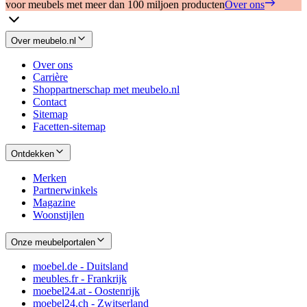
voor meubels met meer dan 100 miljoen producten
Over ons
Over meubelo.nl
Over ons
Carrière
Shoppartnerschap met meubelo.nl
Contact
Sitemap
Facetten-sitemap
Ontdekken
Merken
Partnerwinkels
Magazine
Woonstijlen
Onze meubelportalen
moebel.de - Duitsland
meubles.fr - Frankrijk
moebel24.at - Oostenrijk
moebel24.ch - Zwitserland