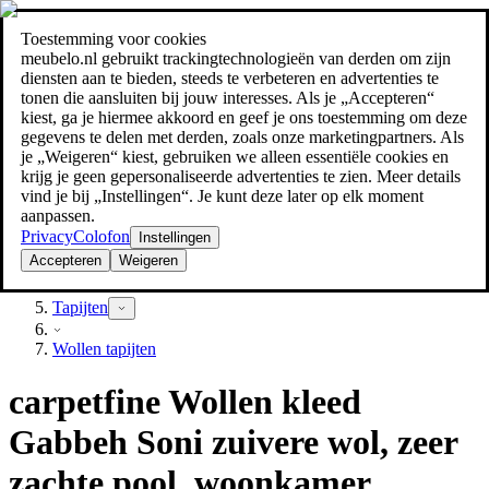
Toestemming voor cookies
Zoeken
meubelo.nl gebruikt trackingtechnologieën van derden om zijn
meubel jezelf de beste prijs!
meubel jezelf de beste prijs!
diensten aan te bieden, steeds te verbeteren en advertenties te
tonen die aansluiten bij jouw interesses. Als je „Accepteren“
kiest, ga je hiermee akkoord en geef je ons toestemming om deze
gegevens te delen met derden, zoals onze marketingpartners. Als
je „Weigeren“ kiest, gebruiken we alleen essentiële cookies en
krijg je geen gepersonaliseerde advertenties te zien. Meer details
vind je bij „Instellingen“. Je kunt deze later op elk moment
aanpassen.
Privacy
Colofon
Instellingen
Accepteren
Weigeren
Textiel
Tapijten
Wollen tapijten
carpetfine Wollen kleed
Gabbeh Soni zuivere wol, zeer
zachte pool, woonkamer