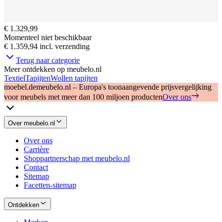
€ 1.329,99
Momenteel niet beschikbaar
€ 1.359,94
incl. verzending
Terug naar categorie
Meer ontdekken op meubelo.nl
Textiel
Tapijten
Wollen tapijten
moebel.de
meubelo.nl – Europa's toonaangevende prijsvergelijking
voor meubels met meer dan 100 miljoen producten
Over ons
Over meubelo.nl
Over ons
Carrière
Shoppartnerschap met meubelo.nl
Contact
Sitemap
Facetten-sitemap
Ontdekken