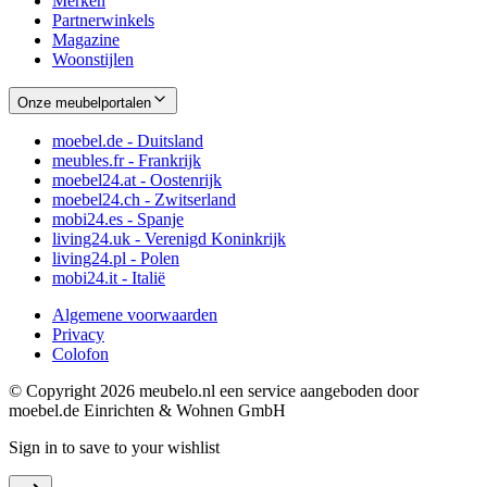
Merken
Partnerwinkels
Magazine
Woonstijlen
Onze meubelportalen
moebel.de - Duitsland
meubles.fr - Frankrijk
moebel24.at - Oostenrijk
moebel24.ch - Zwitserland
mobi24.es - Spanje
living24.uk - Verenigd Koninkrijk
living24.pl - Polen
mobi24.it - Italië
Algemene voorwaarden
Privacy
Colofon
© Copyright 2026 meubelo.nl een service aangeboden door
moebel.de Einrichten & Wohnen GmbH
Sign in to save to your wishlist