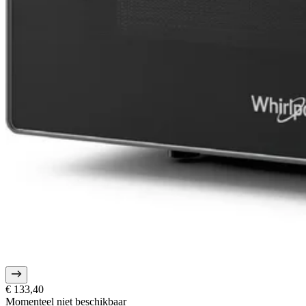
€ 133,40
Momenteel niet beschikbaar