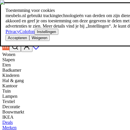
Toestemming voor cookies
Zoeken
meubelo.nl gebruikt trackingtechnologieën van derden om zijn dienste
meubel jezelf de beste prijs!
meubel jezelf de beste prijs!
akkoord en geef je ons toestemming om deze gegevens te delen met d
advertenties te zien. Meer details vind je bij „Instellingen“. Je kun
Privacy
Colofon
Instellingen
Accepteren
Weigeren
Wonen
Slapen
Eten
Badkamer
Kinderen
Hal & gang
Kantoor
Tuin
Lampen
Textiel
Decoratie
Bouwmarkt
IKEA
Deals
Merken