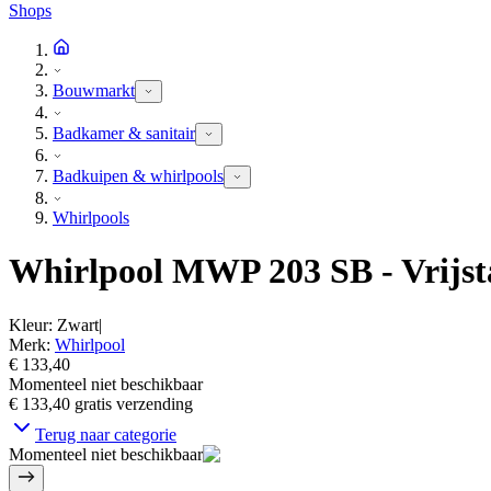
Shops
Bouwmarkt
Badkamer & sanitair
Badkuipen & whirlpools
Whirlpools
Whirlpool MWP 203 SB - Vrijsta
Kleur
:
Zwart
|
Merk
:
Whirlpool
€ 133,40
Momenteel niet beschikbaar
€ 133,40
gratis verzending
Terug naar categorie
Momenteel niet beschikbaar