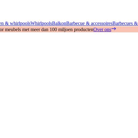
n & whirlpools
Whirlpools
Balkon
Barbecue & accessoires
Barbecues &
oor meubels met meer dan 100 miljoen producten
Over ons