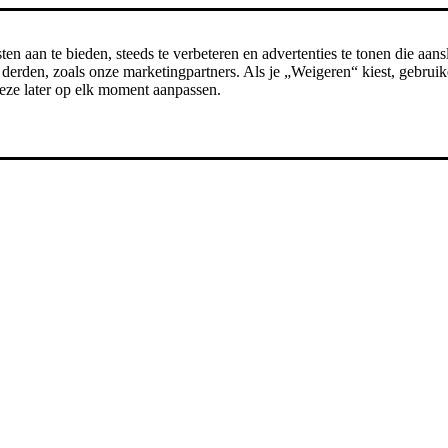
n aan te bieden, steeds te verbeteren en advertenties te tonen die aansl
erden, zoals onze marketingpartners. Als je „Weigeren“ kiest, gebruike
t deze later op elk moment aanpassen.