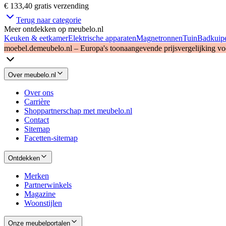
€ 133,40
gratis verzending
Terug naar categorie
Meer ontdekken op meubelo.nl
Keuken & eetkamer
Elektrische apparaten
Magnetronnen
Tuin
Badkuipe
moebel.de
meubelo.nl – Europa's toonaangevende prijsvergelijking v
Over meubelo.nl
Over ons
Carrière
Shoppartnerschap met meubelo.nl
Contact
Sitemap
Facetten-sitemap
Ontdekken
Merken
Partnerwinkels
Magazine
Woonstijlen
Onze meubelportalen