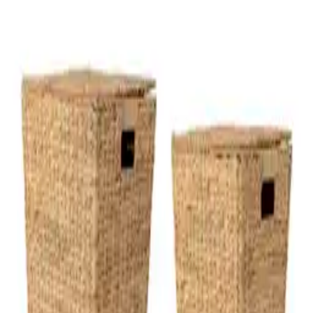
Wasmachines en drogers
Wasmanden
Wasmachines
Wasdrogers
1
Merk
1
Prijs
-Deals
Afmetingen
Levertijd
Betaalmethoden
Shop
Bloomingville Wasmand Mios Waterhyacint, Set van 2 stuks -
Naturel
vanaf
€ 175,00
2 aanbiedingen
Details
Helaas konden we slechts een paar producten vinden voor de door u
geselecteerde filters. Verwijder een of meerdere filters om meer
producten te zien.
Bloomingville
Badkamer
Wassen & drogen
Wasmanden