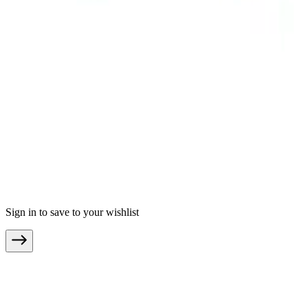
moebel.de - Duitsland
meubles.fr - Frankrijk
moebel24.at - Oostenrijk
moebel24.ch - Zwitserland
mobi24.es - Spanje
living24.uk - Verenigd Koninkrijk
living24.pl - Polen
mobi24.it - Italië
Algemene voorwaarden
Privacy
Colofon
© Copyright 2026 meubelo.nl een service aangeboden door
moebel.de Einrichten & Wohnen GmbH
Sign in to save to your wishlist